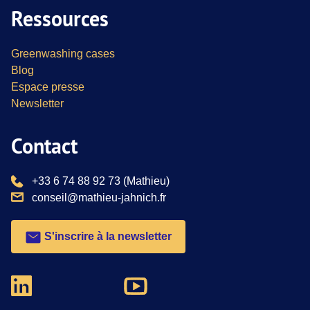
Ressources
Greenwashing cases
Blog
Espace presse
Newsletter
Contact
téléphone :
+33 6 74 88 92 73
(Mathieu)
email :
conseil@mathieu-jahnich.fr
S'inscrire à la newsletter
Nous suivre sur Youtube
Nous suivre sur Linkedin