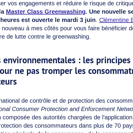
er vos engagements et réduire le risque de critiq
 la
Master Class Greenwashing
. Une nouvelle s
heures est ouverte le mardi 3 juin
.
Clémentine 
à nouveau à mes côtés pour vous faire bénéficier d
e de lutte contre le greenwashing.
 environnementales : les principes
pour ne pas tromper les consommatr
eurs
national de contrôle et de protection des consomm
tional Consumer Protection and Enforcement Netw
 composée des autorités chargées de l’application d
rotection des consommateurs dans plus de 70 pay