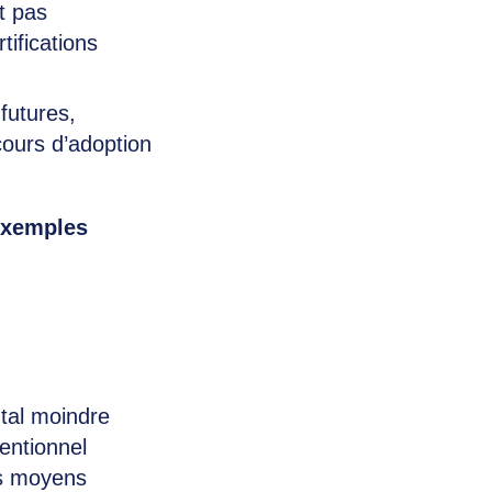
nt pas
tifications
futures,
cours d’adoption
exemples
tal moindre
ventionnel
es moyens