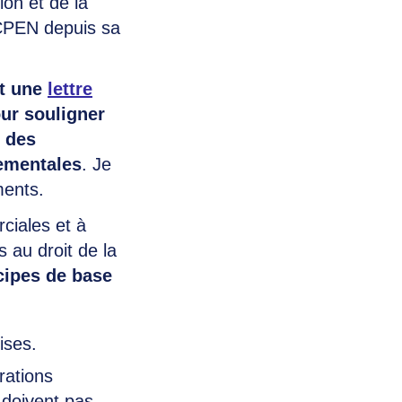
on et de la
ICPEN depuis sa
it une
lettre
our souligner
n des
nementales
. Je
ments.
ciales et à
 au droit de la
cipes de base
ises.
rations
 doivent pas