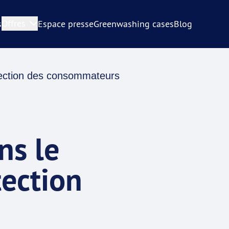
Offres
s
Espace presse
Greenwashing cases
Blog
otection des consommateurs
ns le
tection