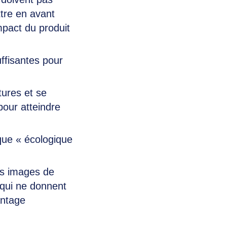
ttre en avant
mpact du produit
uffisantes pour
tures et se
pour atteindre
 que « écologique
des images de
. qui ne donnent
antage