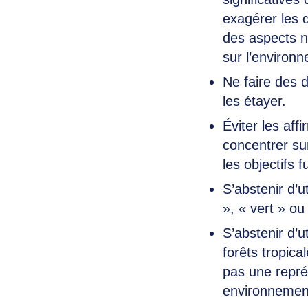
exagérer les 
des aspects n
sur l’environ
Ne faire des d
les étayer.
Éviter les aff
concentrer su
les objectifs f
S’abstenir d’u
», « vert » ou
S’abstenir d’u
forêts tropica
pas une repré
environnemen