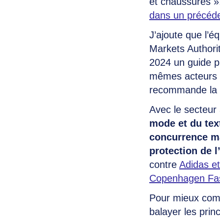
et chaussures »
dans un précéd
J’ajoute que l’
Markets Authorit
2024 un guide p
mêmes acteurs d
recommande la l
Avec le secteur 
mode et du text
concurrence m
protection de 
contre
Adidas e
Copenhagen Fas
Pour mieux comp
balayer les prin