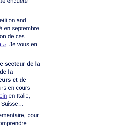
tte enquête
tition and
lié en septembre
ion de ces
n »
. Je vous en
le secteur de la
de la
urs et de
eurs en cours
ein
en Italie,
 Suisse…
ementaire, pour
 comprendre