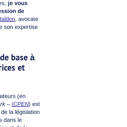
ues,
je vous
ession de
Baldon
, avocate
e son expertise
 de base à
ices et
ateurs (en
ork –
ICPEN
) est
e la législation
s dans le