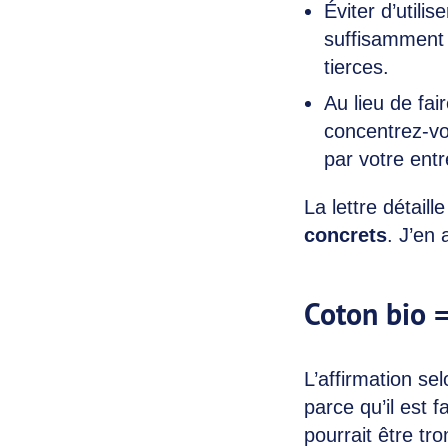
Éviter d’utilis
suffisamment r
tierces.
Au lieu de fai
concentrez-vo
par votre entr
La lettre détail
concrets
. J’en 
Coton bio 
L’affirmation s
parce qu’il est 
pourrait être tr