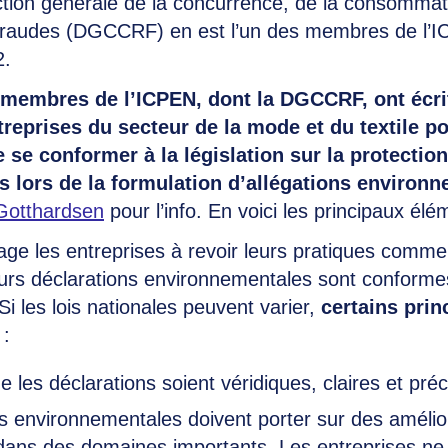
tion générale de la concurrence, de la consommati
fraudes (DGCCRF) en est l’un des membres de l’
2.
gt membres de l’ICPEN, dont la DGCCRF, ont écr
reprises du secteur de la mode et du textile p
 se conformer à la législation sur la protectio
lors de la formulation d’allégations environ
Gotthardsen
pour l’info. En voici les principaux élé
age les entreprises à revoir leurs pratiques commer
eurs déclarations environnementales sont conformes
 les lois nationales peuvent varier,
certains prin
:
ue les déclarations soient véridiques, claires et préc
ns environnementales doivent porter sur des amélio
s dans des domaines importants. Les entreprises ne