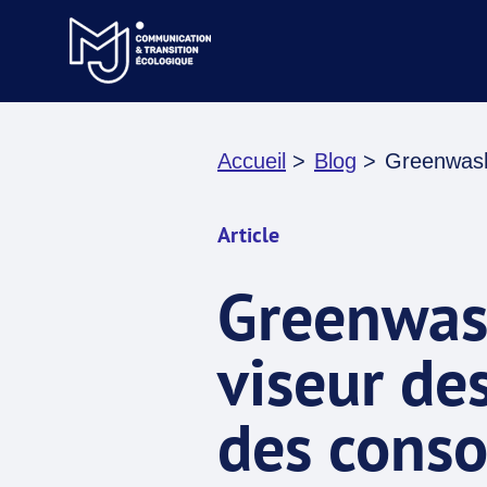
Accueil
>
Blog
>
Greenwashi
Article
Greenwash
viseur de
des cons