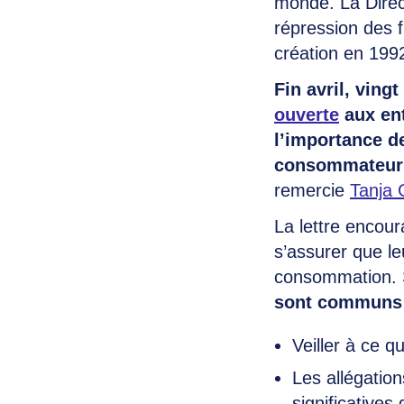
monde. La Direc
répression des 
création en 199
Fin avril, vin
ouverte
aux ent
l’importance de
consommateurs 
remercie
Tanja 
La lettre encour
s’assurer que l
consommation. Si
sont communs
Veiller à ce q
Les allégatio
significative