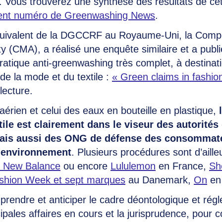
. Vous trouverez une synthèse des résultats de ce
ent numéro de Greenwashing News
.
équivalent de la DGCCRF au Royaume-Uni, la Compe
y (CMA), a réalisé une enquête similaire et a pub
ratique anti-greenwashing très complet, à destinat
e la mode et du textile :
« Green claims in fashio
ecture.
aérien et celui des eaux en bouteille en plastique,
ile est clairement dans le viseur des autorités 
ais aussi des ONG de défense des consommate
l’environnement
. Plusieurs procédures sont d’aill
t New Balance
ou encore
Lululemon
en France,
Sh
hion Week et sept marques
au Danemark,
On
en
rendre et anticiper le cadre déontologique et régl
cipales affaires en cours et la jurisprudence, pour