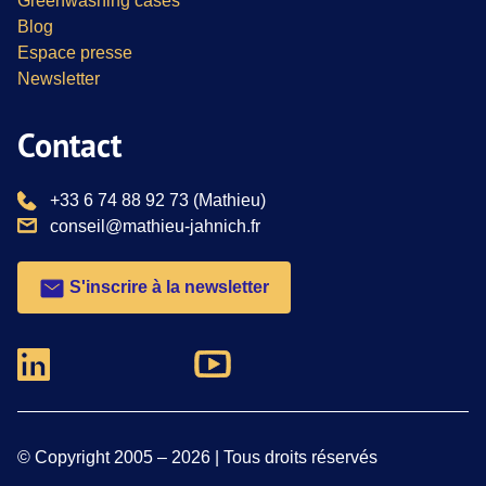
Greenwashing cases
Blog
Espace presse
Newsletter
Contact
téléphone :
+33 6 74 88 92 73
(Mathieu)
email :
conseil@mathieu-jahnich.fr
S'inscrire à la newsletter
Nous suivre sur Youtube
Nous suivre sur Linkedin
© Copyright 2005 –
2026
| Tous droits réservés