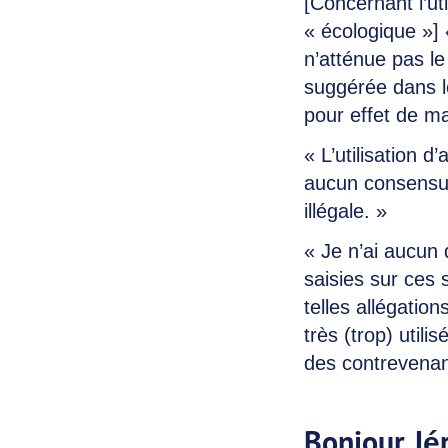
[Concernant l’uti
« écologique »] 
n’atténue pas le
suggérée dans l
pour effet de ma
« L’utilisation 
aucun consensus
illégale. »
« Je n’ai aucun d
saisies sur ces 
telles allégatio
très (trop) utili
des contrevenan
Bonjour Jé