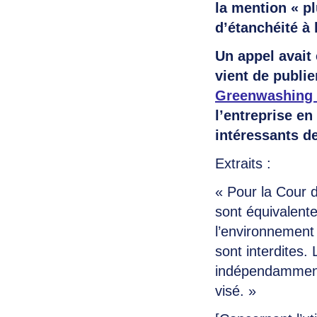
la mention « p
d’étanchéité à l
Un appel avait
vient de publi
Greenwashing
l’entreprise e
intéressants de
Extraits :
« Pour la Cour d
sont équivalent
l’environnement 
sont interdites. 
indépendamment 
visé. »