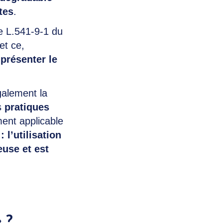
tes
.
le L.541-9-1 du
et ce,
présenter le
galement la
es
pratiques
ent applicable
 l’utilisation
use et est
» ?