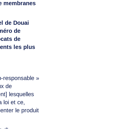
ype membranes
el de Douai
uméro de
ocats de
ents les plus
co-responsable »
ux de
nt] lesquelles
 loi et ce,
nter le produit