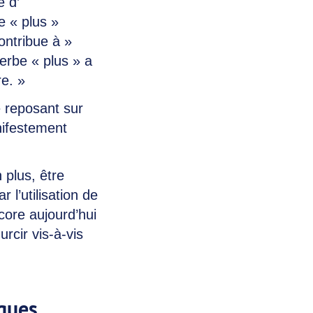
e d’
e « plus »
ontribue à »
erbe « plus » a
re. »
e reposant sur
nifestement
n plus, être
 l’utilisation de
core aujourd’hui
urcir vis-à-vis
lques