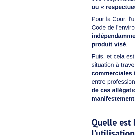
ou « respectue
Pour la Cour, l’
Code de l’enviro
indépendamment
produit visé
.
Puis, et cela es
situation à trav
commerciales 
entre profession
de ces allégat
manifestement 
Quelle est 
l’utilisati