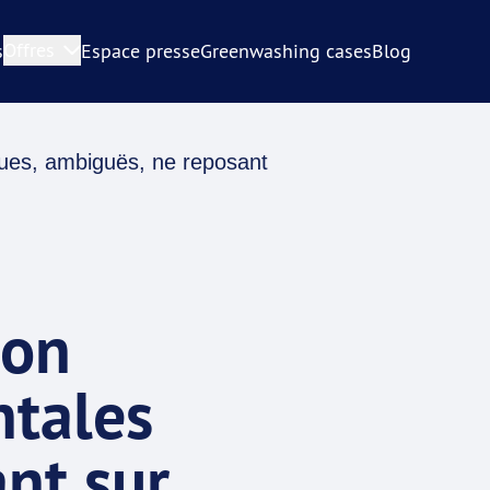
Offres
s
Espace presse
Greenwashing cases
Blog
loues, ambiguës, ne reposant
ion
ntales
ant sur