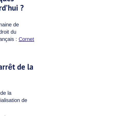
rd’hui ?
omaine de
droit du
rançais :
Cornet
arrêt de la
 de la
alisation de