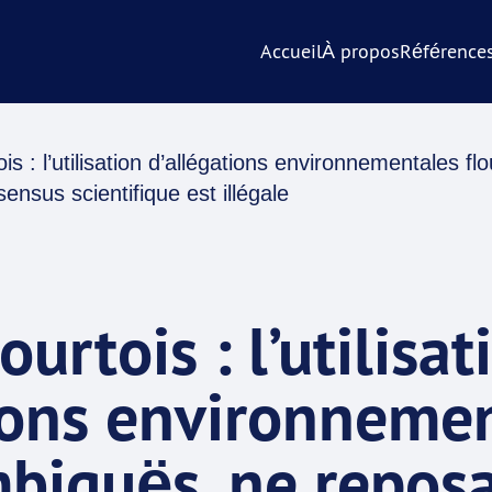
Accueil
À propos
Référence
is : l’utilisation d’allégations environnementales f
ensus scientifique est illégale
urtois : l’utilisat
ions environneme
mbiguës, ne repos