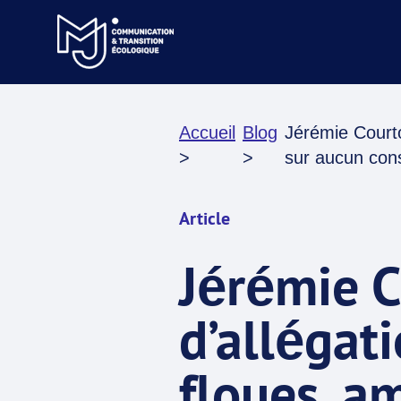
Accueil
Blog
Jérémie Courto
>
>
sur aucun cons
Article
Jérémie Co
d’allégat
floues, a