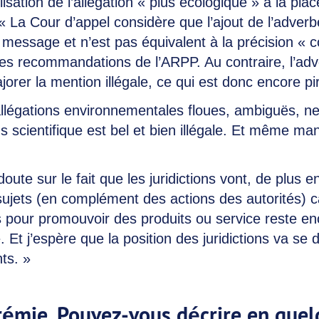
lisation de l’allégation « plus écologique » à la plac
« La Cour d’appel considère que l’ajout de l’adverb
 message et n’est pas équivalent à la précision « c
es recommandations de l’ARPP. Au contraire, l’adv
jorer la mention illégale, ce qui est donc encore pi
d’allégations environnementales floues, ambiguës, n
 scientifique est bel et bien illégale. Et même ma
oute sur le fait que les juridictions vont, de plus e
sujets (en complément des actions des autorités) car
ns pour promouvoir des produits ou service reste en
sé. Et j’espère que la position des juridictions va se d
ts. »
rémie. Pouvez-vous décrire en que