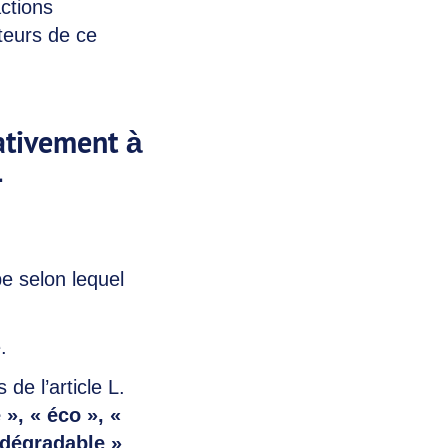
ctions
teurs de ce
lativement à
-
pe selon lequel
.
de l’article L.
», « éco », «
odégradable »