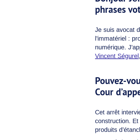
phrases vot
Je suis avocat d
l’immatériel : p
numérique. J’app
Vincent Ségurel
Pouvez-vous
Cour d’app
Cet arrêt interv
construction. Et
produits d’étan