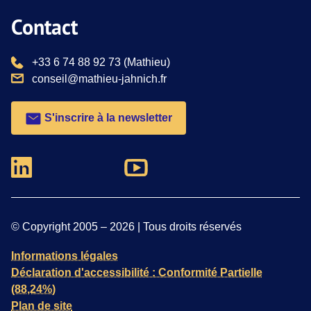
Contact
téléphone :
+33 6 74 88 92 73
(Mathieu)
email :
conseil@mathieu-jahnich.fr
S'inscrire à la newsletter
Nous suivre sur Youtube
Nous suivre sur Linkedin
© Copyright 2005 –
2026
| Tous droits réservés
Informations légales
Déclaration d'accessibilité : Conformité Partielle
(88,24%)
Plan de site