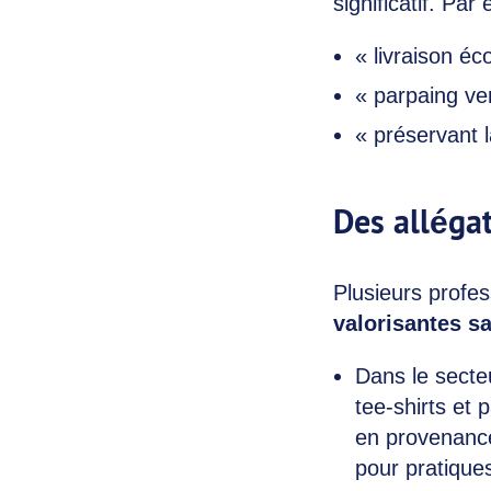
significatif. Par
« livraison é
« parpaing ve
« préservant l
Des allégat
Plusieurs profe
valorisantes sa
Dans le secteu
tee-shirts et 
en provenance
pour pratiqu