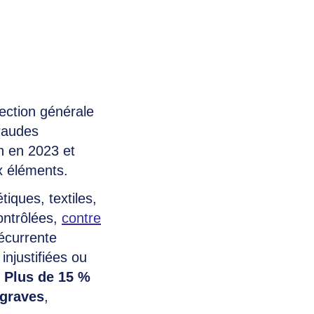
rection générale
raudes
n en 2023 et
x éléments.
iques, textiles,
ontrôlées,
contre
récurrente
injustifiées ou
.
Plus de 15 %
 graves
,