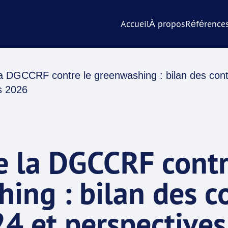
Accueil
À propos
Référence
la DGCCRF contre le greenwashing : bilan des con
s 2026
e la DGCCRF contr
ing : bilan des c
4 et perspective