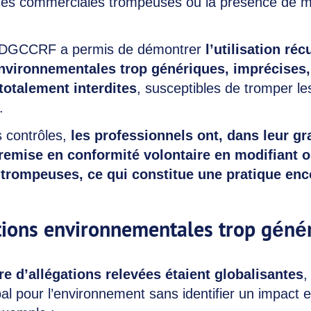
ues commerciales trompeuses ou la présence de m
a DGCCRF a permis de démontrer
l’utilisation réc
environnementales trop génériques, imprécises,
 totalement interdites
, susceptibles de tromper le
.
s contrôles,
les professionnels ont, dans leur gr
remise en conformité volontaire en modifiant 
s trompeuses, ce qui constitue une pratique en
tions environnementales trop géné
e d’allégations relevées étaient globalisantes
,
al pour l’environnement sans identifier un impact