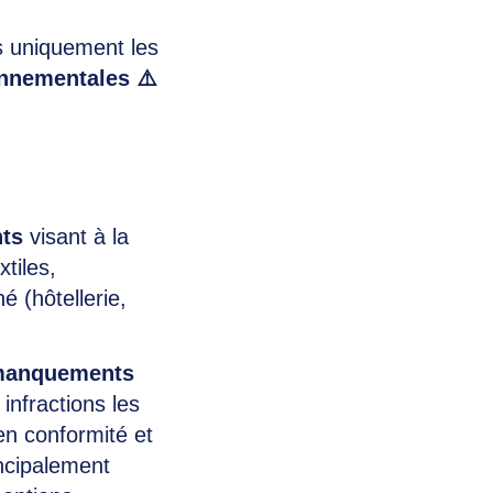
s uniquement les
onnementales ⚠️
nts
visant à la
tiles,
 (hôtellerie,
 manquements
infractions les
en conformité et
ncipalement