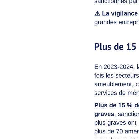
sanctionnés par 
⚠️ La vigilanc
grandes entrepr
Plus de 15
En 2023-2024, 
fois les secteur
ameublement, co
services de ména
Plus de 15 % d
graves
, sanctio
plus graves ont 
plus de 70 amen