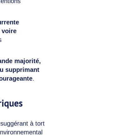
entions
urrente
 voire
s
ande majorité,
ou supprimant
courageante
.
riques
 suggérant à tort
 environnemental