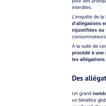
pour des pratiq
interdites.
L’enquête de l
d’allégations 
injustifiées ou
consommateurs
À la suite de ce
procédé à une 
les allégation
Des alléga
Un grand
nombr
un bénéfice glob