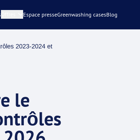
Offres
s
Espace presse
Greenwashing cases
Blog
trôles 2023-2024 et
e le
ontrôles
s 2026