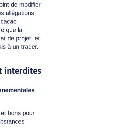
oint de modifier
 allégations
u cacao
ré que la
at de projet, et
is à un trader.
 interdites
onnementales
i et bons pour
ubstances