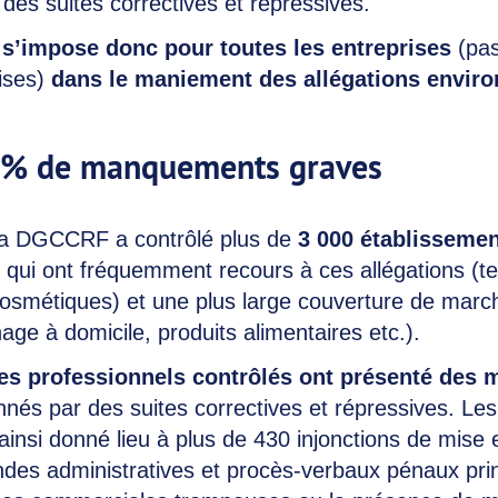
des suites correctives et répressives.
e s’impose donc pour toutes les entreprises
(pa
ises)
dans le maniement des allégations envir
 % de manquements graves
la DGCCRF a contrôlé plus de
3 000 établisseme
s qui ont fréquemment recours à ces allégations (tex
smétiques) et une plus large couverture de marché
ge à domicile, produits alimentaires etc.).
es professionnels contrôlés ont présenté des
nnés par des suites correctives et répressives. Les 
ainsi donné lieu à plus de 430 injonctions de mise 
des administratives et procès-verbaux pénaux pri