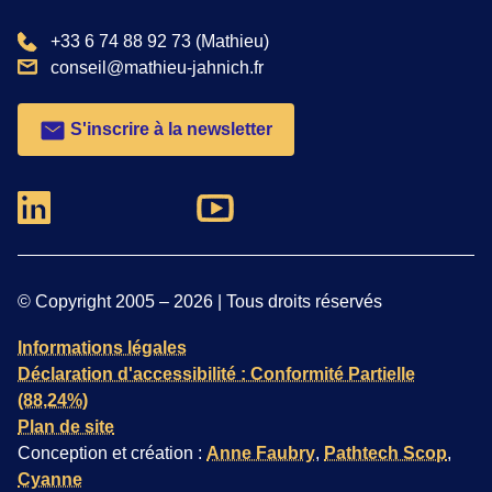
téléphone :
+33 6 74 88 92 73
(Mathieu)
email :
conseil@mathieu-jahnich.fr
S'inscrire à la newsletter
Nous suivre sur Youtube
Nous suivre sur Linkedin
© Copyright 2005 –
2026
| Tous droits réservés
Informations légales
Déclaration d'accessibilité : Conformité Partielle
(88,24%)
Plan de site
Conception et création :
Anne Faubry
,
Pathtech Scop
,
Cyanne